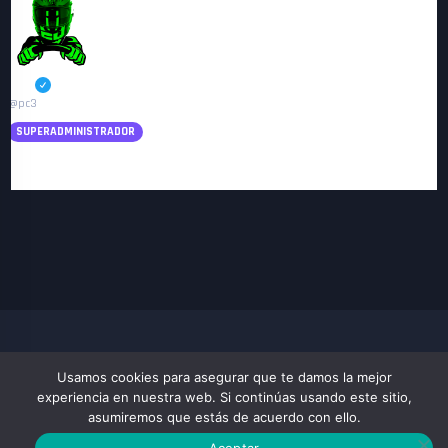
PC3
@pc3
SUPERADMINISTRADOR
No te ha llegado un mensaje privado? , arriba a la derecha de la web al
lado de la campanita.
Usamos cookies para asegurar que te damos la mejor
VIRTUAL RACING XPERIENCE
experiencia en nuestra web. Si continúas usando este sitio,
COMUNIDAD SIMRACIG RFACTOR2 CARRERAS Y CAMPEONATOS VIRTUALES
asumiremos que estás de acuerdo con ello.
Aceptar