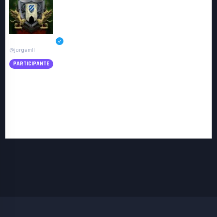
Jorge Martínez
@jorgemll
PARTICIPANTE
Jorge Martínez
Todavía no tengo claro que GTE voy a utilizar
Solo puedo participar en la carrera de este viernes 15
(Hoy y el jueves puedo participar en los test)