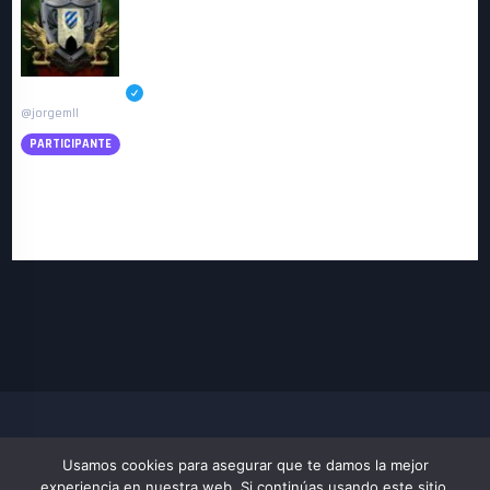
Jorge Martínez
@jorgemll
PARTICIPANTE
Jorge Martínez
Decidido, participaré con el Aston
(estaba pendiente de confirmar el coche)
Usamos cookies para asegurar que te damos la mejor
VIRTUAL RACING XPERIENCE
experiencia en nuestra web. Si continúas usando este sitio,