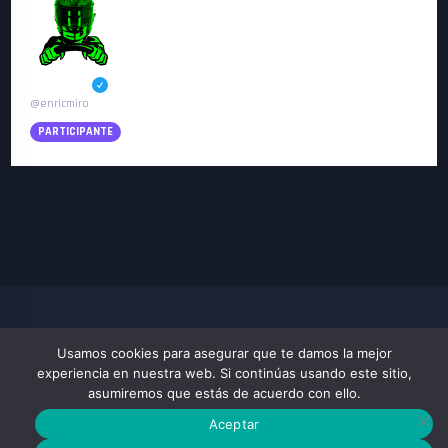
Enric Miro
@enricmiro
PARTICIPANTE
me ha saltado aqui la inscripción del caterham, disculpas
Usamos cookies para asegurar que te damos la mejor
VIRTUAL RACING XPERIENCE
experiencia en nuestra web. Si continúas usando este sitio,
COMUNIDAD SIMRACIG RFACTOR2 CARRERAS Y CAMPEONATOS VIRTUALES
asumiremos que estás de acuerdo con ello.
Aceptar