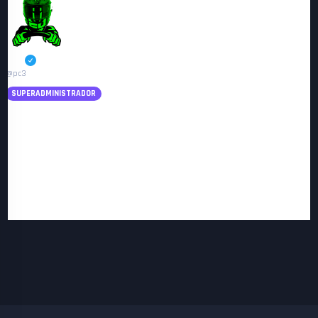
PC3
@pc3
SUPERADMINISTRADOR
Me informan que dada la no participación o poca participación del otro dia,
los organizadores de esta carrera deciden cancelar las carreras de CLIO y
BTCC hoy Domingo.
Disculpar las molestias.
Un saludo,
PC3