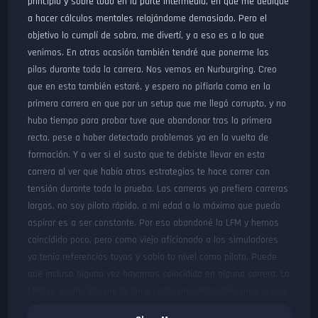
principio y sobre todo en la parte intermedia, en que me dediqué
a hacer cálculos mentales relajándome demasiado. Pero el
objetivo lo cumplí de sobra, me divertí, y a eso es a lo que
venimos. En otras ocasión también tendré que ponerme las
pilas durante toda la carrera. Nos vemos en Nurburgring. Creo
que en esta también estaré, y espero no pifiarla como en la
primera carrera en que por un setup que me llegó corrupto, y no
hubo tiempo para probar tuve que abandonar tras la primera
recta, pese a haber detectado problemas ya en la vuelta de
formación. Y a ver si el susto que te debiste llevar en esta
carrera al ver que había otras estrategias te hace correr con
tensión durante toda la prueba. Las carreras yo prefiero carreras
largas, no soy piloto rápido, a mi edad a lo máximo que puedo
aspirar es a ser constante. Por eso abandoné la LFM y hemos
coincidido poco, pero como viejo aficionado a los simuladores
ya tenía referencias tuyas y sabia tu nivel como piloto. Puede
que incluso alguna vez hayamos coincidido en alguna carrera. La
LFM yo al principio me la tomé como una alternativa para ocupar
algunos de los ratos de asueto que como jubilado tengo, pero la