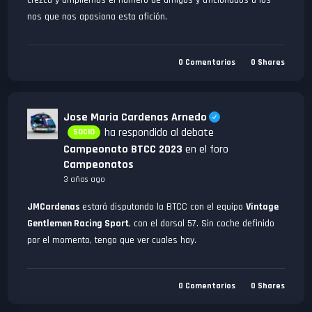
el mismo. 9 - Ahora cuando ya os deje entrar en el servidor
nos que nos apasiona esta afición.
tendréis que elegir coche, y veréis que están todos los coches
pero lo que no son de vuestra propiedad no los podréis elegir.
10 - A disfrutar de las carreras. Espero que este mini tutorial os
0
Comentarios
0
Shares
sea útil y nos veamos pronto en pista.
Jose Maria Cardenas Arnedo
ha respondido al debate
SOCIO
Campeonato BTCC 2023
en el foro
Campeonatos
3 años ago
JMCardenas
estará disputando la BTCC con el equipo
Vintage
Gentlemen Racing Sport
, con el dorsal 57. Sin coche definido
por el momento, tengo que ver cuales hay.
0
Comentarios
0
Shares