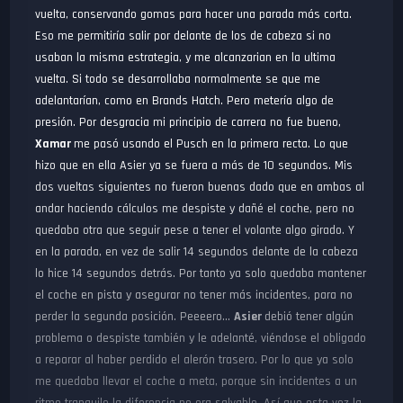
vuelta, conservando gomas para hacer una parada más corta.
Eso me permitiría salir por delante de los de cabeza si no
usaban la misma estrategia, y me alcanzarian en la ultima
vuelta. Si todo se desarrollaba normalmente se que me
adelantarían, como en Brands Hatch. Pero metería algo de
presión. Por desgracia mi principio de carrera no fue bueno,
Xamar
me pasó usando el Pusch en la primera recta. Lo que
hizo que en ella Asier ya se fuera a más de 10 segundos. Mis
dos vueltas siguientes no fueron buenas dado que en ambas al
andar haciendo cálculos me despiste y dañé el coche, pero no
quedaba otra que seguir pese a tener el volante algo girado. Y
en la parada, en vez de salir 14 segundos delante de la cabeza
lo hice 14 segundos detrás. Por tanto ya solo quedaba mantener
el coche en pista y asegurar no tener más incidentes, para no
perder la segunda posición. Peeeero...
Asier
debió tener algún
problema o despiste también y le adelanté, viéndose el obligado
a reparar al haber perdido el alerón trasero. Por lo que ya solo
me quedaba llevar el coche a meta, porque sin incidentes a un
ritmo tranquilo la diferencia no era salvable. Así que esta vez la