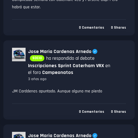
habrá que estar.
0
Comentarios
0
Shares
Jose Maria Cardenas Arnedo
ha respondido al debate
SOCIO
Inscripciones Sprint Caterham VRX
en
el foro
Campeonatos
3 años ago
JM Carddenas apuntado. Aunque alguna me pierdo
0
Comentarios
0
Shares
Jose Maria Cardenas Arnedo