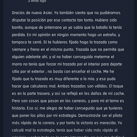
3 años ago
Gracias de nuevo Asier. Yo también siento que no pudiéramos
disputar la posición por ese contacto tan tonto. Hubiera sido
bonito, aunque de antemano yo ya sabia que la batalla la tenía
perdida. En mi opinión en ningún momento hago un extraño, y
tampoco te cerré. Si te hubieras fijado hago la trazada como
siempre y freno en el mismo punto. Trazada que no permite que
alguien adelante ahí, y al no haber conseguido meterme el
morro no tenía que forzar mi trazada por el interior para dejarte
sitio por el exterior , no basta con enseñar el coche. Me he
fijado que tu trazada es muy diferente a la mía, y eso pudo
hacer que calcularas mal. Ambas trazadas son válidas. El toque
es en la parte trasera, y así se reflejó en los daños de mi coche.
Pero son cosas que pasan en las carreras, y para mi el tema es
historia. Eso sí, me alegro de haber conseguido que ye tuvieras
que poner las pilas por mi estrategia. Demostraste ser el piloto
más rápido de la carrera, y por tanto la victoria es merecida. Yo
calculé mal la estrategia, tenía que haber sido más rápido al