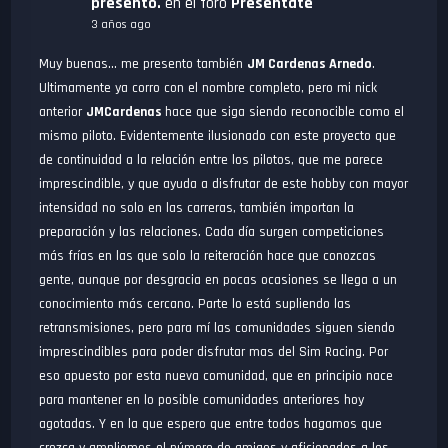
presento.
en el foro
Presentate
en la carrera y el circuito. El que quiera que lo haga, pero
3 años ago
avisado queda, son muchos Gb de datos, mucho tiempo de
Muy buenas... me presento también
JM Cardenas Arnedo
.
descarga, y mucho tiempo en actualizaciones. Si tienes sitio y
Ultimamente ya corro con el nombre completo, pero mi nick
paciencia, tu mismo. 8 - Segunda opción, instalar solo lo
anterior
JMCardenas
hace que siga siendo reconocible como el
necesario para la carrera en que nos queremos inscribir. En este
mismo piloto. Evidentemente ilusionado con este proyecto que
caso busca los coches que no tienes y los instalas. Así de
de continuidad a la relación entre los pilotos, que me parece
simple, pero no nos lo han puesto fácil. Una vez instalado mi
imprescindible, y que ayuda a disfrutar de este hobby con mayor
consejo es que salgas totalmente de rFactor2 y Steam. Que
intensidad no solo en las carreras, también importan la
vuelvas a arrancar rFactor2, y entonces verás que hace
preparación y las relaciones. Cada día surgen competiciones
actualizaciones de contenido. Evidentemente de lo que acabas
más frías en las que solo la reiteración hace que conozcas
de instalar. Y por desgracia, tengo que decir que este paso lo
gente, aunque por desgracia en pocas ocasiones se llega a un
hemos tenido que hacer varios pilotos varias veces para
conocimiento más cercano. Parte lo está supliendo las
completar el proceso y que esté disponible el coche con la
retransmisiones, pero para mí las comunidades siguen siendo
versión correcta. No me quiero imaginar lo que le costará en
imprescindibles para poder disfrutar mas del Sim Racing. Por
tiempo al que se le ocurra hacerlo habiendo instalado todo.
eso apuesto por esta nueva comunidad, que en principio nace
Conozco a uno que lo ha hecho, pero no he vuelto a hablar con
para mantener en lo posible comunidades anteriores hoy
el para saber el tiempo que le costó hacerlo. En cuanto tenga
agotadas. Y en la que espero que entre todos hagamos que
esa información os la pondré, o que nos lo cuente en este hilo
crezca y ampliemos el número de amigos y aficionados a los