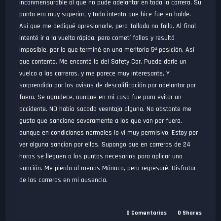
inconmensurable al que no pude adelantar en toda la carrera. Su
punto era muy superior, y todo intento que hice fue en balde.
Así que me dediqué apresionarle, pero Tallada no falla. Al final
intenté ir a la vuelta rápida, pero cometí fallos y resultó
imposible, por lo que terminé en una meritoria 5ª posición. Así
que contento. Me encantó lo del Safety Car. Puede darle un
vuelco a las carreras, y me parece muy interesante, Y
sorprendido por los avisos de descalificación por adelantar por
fuera. Se agradece, aunque en mi caso fue para evitar un
accidente. NO habia sacado veentaja alguna. No obstante me
gusta que sancione severamente a los que van por fuera.
aunque en condiciones normales lo vi muy permisivo. Estoy por
ver alguna sancion por ellos. Supongo que en carreras de 24
horas se lleguen a los puntos necesarios para aplicar una
sanción. Me pierdo al menos Mónaco, pero regresaré. Disfrutar
de las carreras en mi ausencia.
0
Comentarios
0
Shares