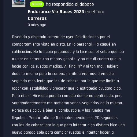
ha respondido al debate
SOCIO
Endurance Vrx Races 2023
en el foro
Carreras
3 años ago
Divertida y disptada carrera de ayer. Felicitaciones por el
comportamiento visto en pista. En lo personal... la cagué en
calificación. No la habia preparado y la hice con el setup que iba
a usar en carrera con menos gasofa, y no me di cuenta que lo
hacía con las ruedas medias. Al final 4º y ni tan mal. Hubiera
dado lo mismo para la carrera, mi ritmo era mas d emedio
segundo mas lento que los de cabeza, por lo que me limite a
rodar con estabilidad y procurar que la estrategia ayudara algo.
Pero ni así. Hice una parada correcta donde no perdí nada, pero
sorprendentemente me metieron varios segundos en la misma.
Parece que calculé bien el combustible, y las ruedas me
llegaban. Pero a falta de 5 minutos perdia casi 20 segundos
con los de cabeza, por lo que para intentar algo distinto hice una
nueva parada solo para cambiar ruedas e intentar hacer la