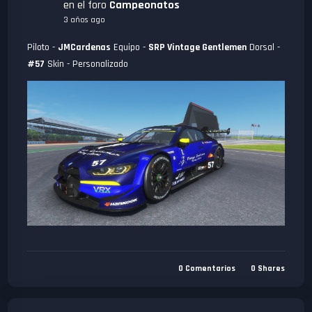
en el foro
Campeonatos
3 años ago
Piloto -
JMCardenas
Equipo -
SRP Vintage Gentlemen
Dorsal -
#57
Skin - Personalizado
0
Comentarios
0
Shares