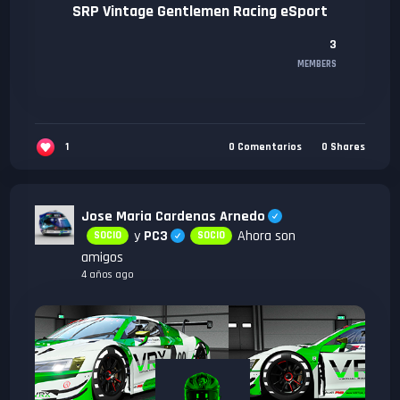
SRP Vintage Gentlemen Racing eSport
3
MEMBERS
1
0
Comentarios
0
Shares
Jose Maria Cardenas Arnedo
y
PC3
Ahora son
SOCIO
SOCIO
amigos
4 años ago