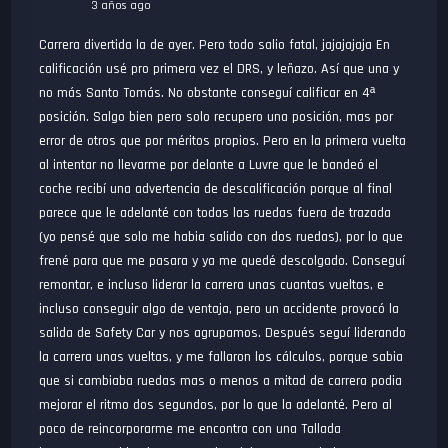
3 años ago
Carrera divertida la de ayer. Pero todo salio fatal, jajajajaja En
calificación usé pro primera vez el DRS, y leñazo. Así que una y
no más Santo Tomás. No obstante conseguí calificar en 4ª
posición. Salgo bien pero solo recupero una posición, mas por
error de otros que por méritos propios. Pero en la primera vuelta
al intentar no llevarme por delante a Luvre que le bandeó el
coche recibí una advertencia de descalificación porque al final
parece que le adelanté con todas las ruedas fuera de trazada
(yo pensé que solo me habia salido con dos ruedas), por lo que
frené para que me pasara y ya me quedé descolgado. Conseguí
remontar, e incluso liderar la carrera unas cuantas vueltas, e
incluso conseguir algo de ventaja, pero un accidente provocó la
salida de Safety Car y nos agrupamos. Después seguí liderando
la carrera unas vueltas, y me fallaron los cálculos, porque sabia
que si cambiaba ruedas mas o menos a mitad de carrera podia
mejorar el ritmo dos segundos, por lo que la adelanté. Pero al
poco de reincorporarme me encontra con una Tallada