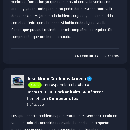
vuelta de formación ya que no dimos ni una sola vuelta con
antes, y ya era tarde porque no podía dar a escape para salir
desde boxes. Mejor si no lo hubiera cargado y hubiera corrido
con el de feria, que al menos si había dado alguna vuelta.
Cosas que pasan. Lo siento por mi compañero de equipo. Otro
campeonato que arruino de entrada.
0
Comentarios
0
Shares
Jose Maria Cardenas Arnedo
ha respondido al debate
SOCIO
Carrera BTCC Hockenheim GP Rfactor
2
en el foro
Campeonatos
3 años ago
Los que tengáis problemas para entrar en el servidor cuando no
se tiene todo el contenido necesario, he hecho un pequeño
tutorial que espero os sirva para poder solucionarlo y que