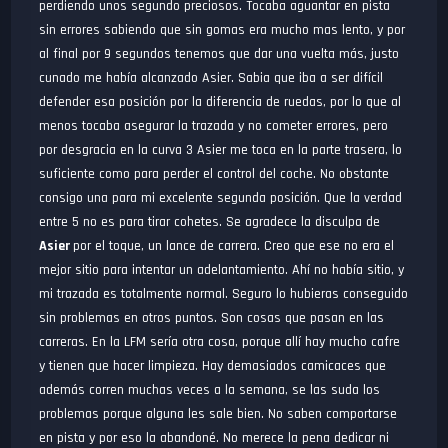
perdiendo unos segundo preciosos. Tocaba aguantar en pista
todas las fases de la carrera. Y la transmisión que de la misma
sin errores sabiendo que sin gomas era mucho mas lento, y por
se hizo otro lujo. Con solo 5 pilotos corriendo le dimos chicha.
al final por 9 segundos tenemos que dar una vuelta más, justo
Gran trabajo también de
VRX TV
.
cunado me había alcanzado Asier. Sabia que iba a ser difícil
defender esa posición por la diferencia de ruedas, por lo que al
menos tocaba asegurar la trazada y no cometer errores, pero
por desgracia en la curva 3 Asier me toca en la parte trasera, lo
suficiente como para perder el control del coche. No obstante
consigo una para mi excelente segunda posición. Que la verdad
entre 5 no es para tirar cohetes. Se agradece la disculpa de
Asier
por el toque, un lance de carrera. Creo que ese no era el
mejor sitio para intentar un adelantamiento. Ahí no había sitio, y
mi trazada es totalmente normal. Seguro lo hubieras conseguido
sin problemas en otros puntos. Son cosas que pasan en las
carreras. En la LFM sería otra cosa, porque allí hay mucho cafre
y tienen que hacer limpieza. Hay demasiados camicaces que
además corren muchas veces a la semana, se las suda los
problemas porque alguna les sale bien. No saben comportarse
en pista y por eso la abandoné. No merece la pena dedicar ni