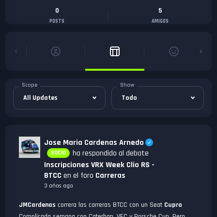
0
5
POSTS
AMIGOS
Scope
Show
Jose Maria Cardenas Arnedo
ha respondido al debate
SOCIO
Inscripciones VRX Week Clio RS -
BTCC
en el foro
Carreras
3 años ago
JMCardenas
correra las carreras BTCC con un Seat
Cupra
Complicada semana con Caterhan, VEC y Porsche Cup. Pero