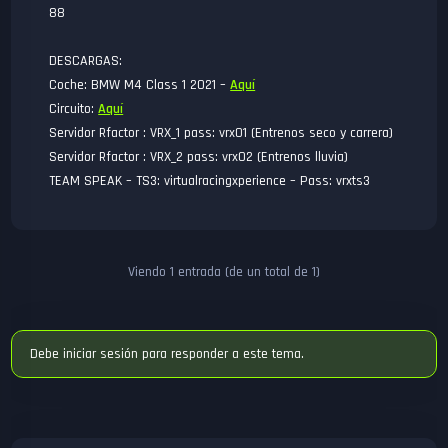
88
DESCARGAS:
Coche: BMW M4 Class 1 2021 –
Aquí
Circuito:
Aquí
Servidor Rfactor : VRX_1 pass: vrx01 (Entrenos seco y carrera)
Servidor Rfactor : VRX_2 pass: vrx02 (Entrenos lluvia)
TEAM SPEAK – TS3: virtualracingxperience – Pass: vrxts3
Viendo 1 entrada (de un total de 1)
Debe iniciar sesión para responder a este tema.