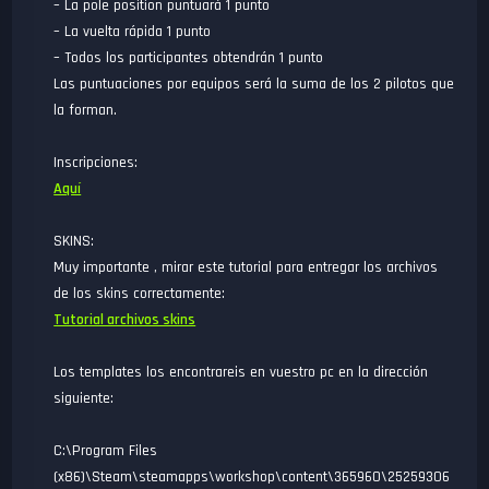
– La pole position puntuará 1 punto
– La vuelta rápida 1 punto
– Todos los participantes obtendrán 1 punto
Las puntuaciones por equipos será la suma de los 2 pilotos que
la forman.
Inscripciones:
Aquí
SKINS:
Muy importante , mirar este tutorial para entregar los archivos
de los skins correctamente:
Tutorial archivos skins
Los templates los encontrareis en vuestro pc en la dirección
siguiente:
C:\Program Files
(x86)\Steam\steamapps\workshop\content\365960\25259306