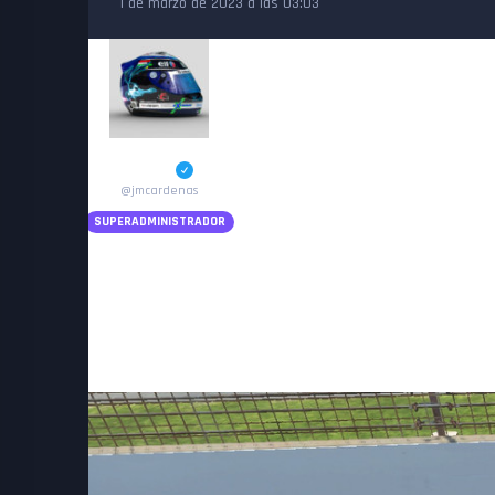
1 de marzo de 2023 a las 03:03
Jose Maria Cardenas
Arnedo
@jmcardenas
SUPERADMINISTRADOR
Pues si mis nuevas obligaciones me lo permiten me veréis tambié
instante.
Hasta me hice un Gentlemen Vintage azul customizando uno de los