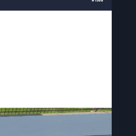
#1568
. Eso sí, hoy lo probé y no puedes despistarte ni un solo
o. He probado, y lo admite.