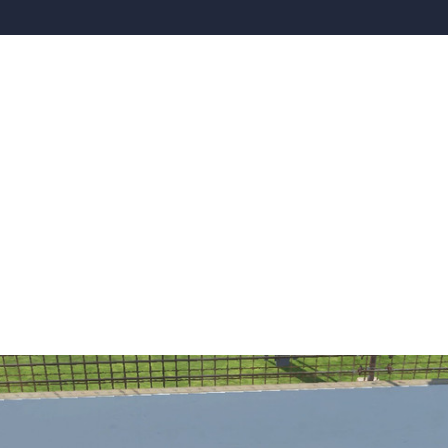
n rodando en Indianápolis. Es un formato de carrera tan distinto que me atrae
 coches por defecto. Lo digo por si alguno quiere personalizarse algo el suy