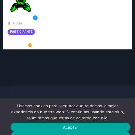
Lluís Tallada
@tallada
PARTICIPANTE
Si no salen planes a última hora estaré fijo! que los viernes a veces
tienen peligro
Usamos cookies para asegurar que te damos la mejor
VIRTUAL RACING XPERIENCE
experiencia en nuestra web. Si continúas usando este sitio,
COMUNIDAD SIMRACIG RFACTOR2 CARRERAS Y CAMPEONATOS VIRTUALES
asumiremos que estás de acuerdo con ello.
Aceptar